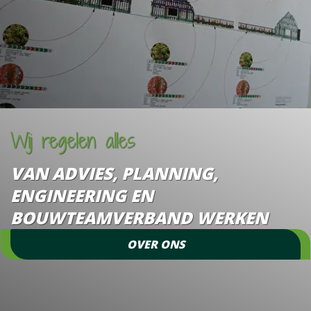
Wij regelen alles
VAN ADVIES, PLANNING,
ENGINEERING EN
BOUWTEAMVERBAND WERKEN
OVER ONS