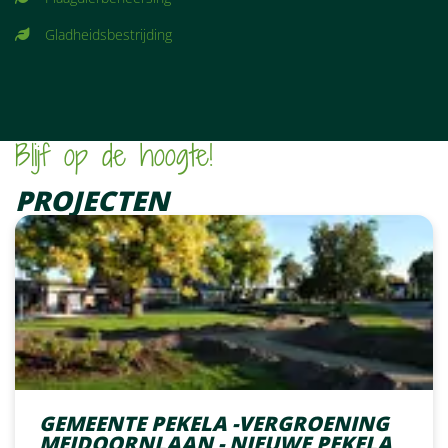
Gladheidsbestrijding
FOTO
ALBUM
Blijf op de hoogte!
OVERSLAAN
PROJECTEN
GEMEENTE PEKELA -VERGROENING
MEIDOORNLAAN - NIEUWE PEKELA