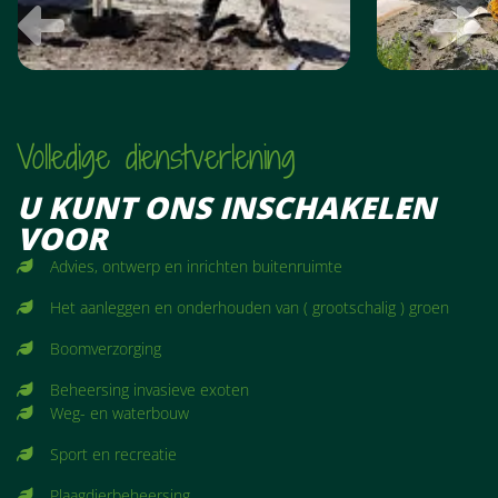
Vorige
V
Volledige dienstverlening
U KUNT ONS INSCHAKELEN
VOOR
Advies, ontwerp en inrichten buitenruimte
Het aanleggen en onderhouden van ( grootschalig ) groen
Boomverzorging
Beheersing invasieve exoten
Weg- en waterbouw
Sport en recreatie
Plaagdierbeheersing