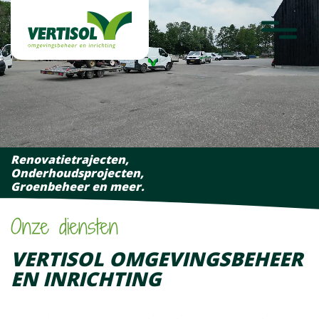
overslaan
Werken bij
Projecten
Laatste nieuws
Fotoalbum
Renovatietrajecten,
Contact
Onderhoudsprojecten,
Groenbeheer en meer.
Onze diensten
VERTISOL OMGEVINGSBEHEER
EN INRICHTING