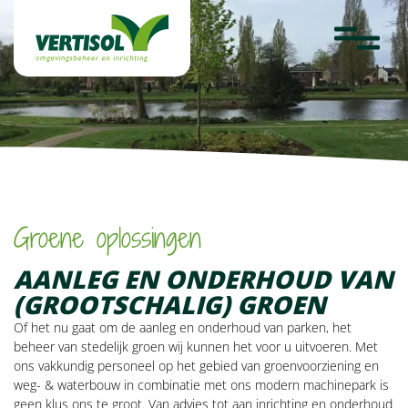
overslaan
Werken bij
Projecten
Laatste nieuws
Fotoalbum
Terug naar Diensten
Contact
Groene oplossingen
AANLEG EN ONDERHOUD VAN
(GROOTSCHALIG) GROEN
Of het nu gaat om de aanleg en onderhoud van parken, het
beheer van stedelijk groen wij kunnen het voor u uitvoeren. Met
ons vakkundig personeel op het gebied van groenvoorziening en
weg- & waterbouw in combinatie met ons modern machinepark is
geen klus ons te groot. Van advies tot aan inrichting en onderhoud