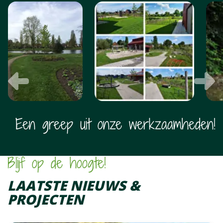
FOTO
ALBUM
OVERSLAAN
Vorige
V
Een greep uit onze werkzaamheden!
Blijf op de hoogte!
LAATSTE NIEUWS &
PROJECTEN