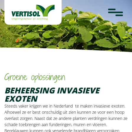
overslaan
Werken bij
Projecten
Laatste nieuws
Fotoalbum
Terug naar Diensten
Contact
Groene oplossingen
BEHEERSING INVASIEVE
EXOTEN
Steeds vaker krijgen we in Nederland te maken invasieve exoten.
Alhoewel ze er best onschuldig uit zien kunnen ze voor een hoop
overlast zorgen. Naast dat ze andere planten verdringen kunnen ze
schade toebrengen aan funderingen, muren en vloeren.
Bereklauwen kunnen ook vervelende brandblaren veroorzaken.