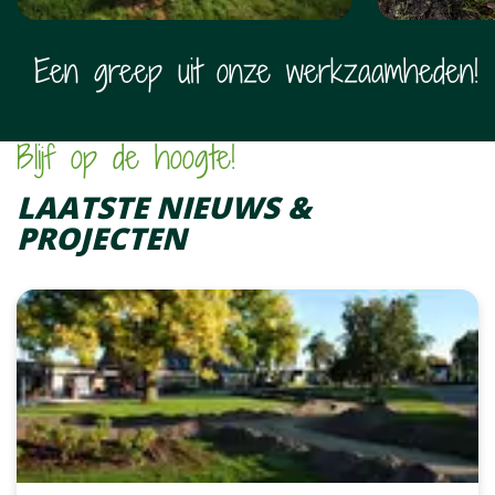
Vorige
V
Een greep uit onze werkzaamheden!
Blijf op de hoogte!
LAATSTE NIEUWS &
PROJECTEN