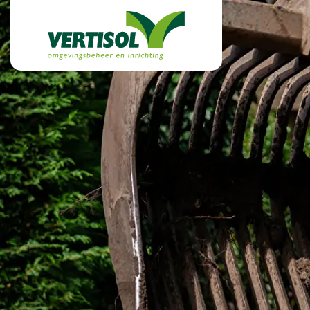
overslaan
Vertisol
Home
Diensten
Over ons
Over Vertisol
Werken bij
Projecten
Laatste nieuws
Fotoalbum