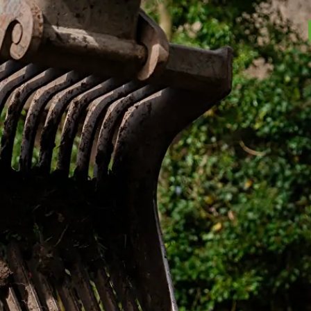
Hoofdadres/Kantoor
Bedrijfste
Weegbru
Kalverkampen 21
9628 TT Siddeburen
Oudewe
9628 CD
info@vertisol.nl
+31 (0)596 - 54 14 74