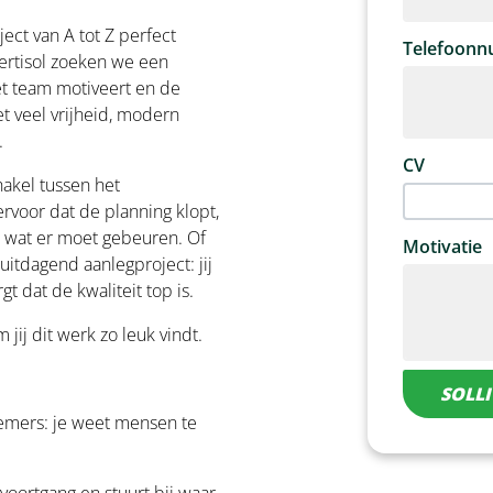
ect van A tot Z perfect
Telefoon
 Vertisol zoeken we een
et team motiveert en de
t veel vrijheid, modern
.
CV
akel tussen het
ervoor dat de planning klopt,
t wat er moet gebeuren. Of
Motivatie
itdagend aanlegproject: jij
t dat de kwaliteit top is.
jij dit werk zo leuk vindt.
SOLLI
nemers: je weet mensen te
voortgang en stuurt bij waar