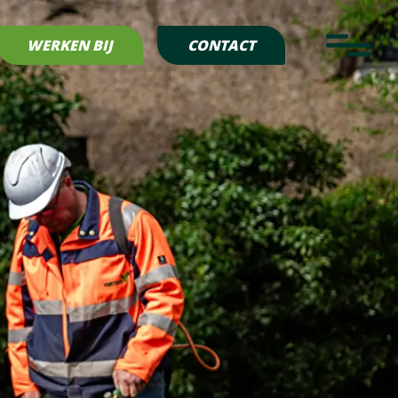
rrein/
g
WERKEN BIJ
CONTACT
g 113a
 Siddeburen