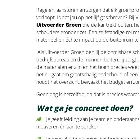
Regelen, aansturen en zorgen dat elk groenproj
verloopt. Is dat jou op het lijf geschreven? Bij
Uitvoerder Groen
die de kar trekt buiten, h
schouders eronder zet. Een zelfstandige rol me
materieel en échte impact op de buitenruimte
Als Uitvoerder Groen ben jij de onmisbare sch
bedrijfsbureau en de mannen buiten. Jij zorgt 
de materialen er zijn en het team precies wee
het nu gaat om grootschalig onderhoud of een u
houdt het overzicht, bewaakt het budget en zorg
Geen dag is hetzelfde, en dat is precies waarom 
Wat ga je concreet doen?
Je geeft leiding aan je team en onderaan
motiveren én aan te spreken.
Je bewaakt de planning, het budget en de 