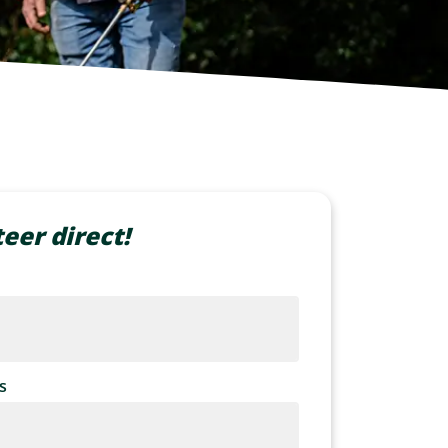
teer direct!
s