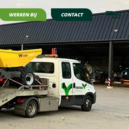
rrein/
g
WERKEN BIJ
CONTACT
g 113a
 Siddeburen