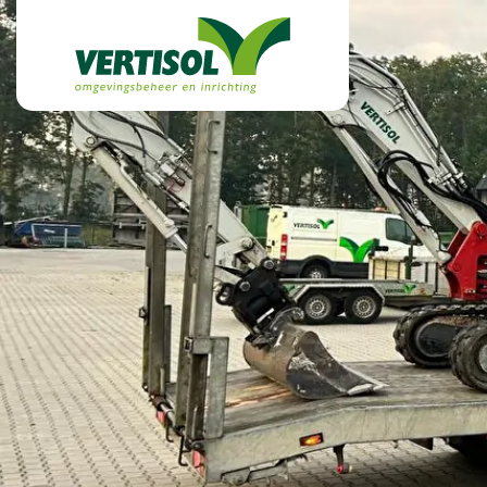
overslaan
Vertisol
Home
Diensten
Over ons
Over Vertisol
Werken bij
Projecten
Laatste nieuws
Fotoalbum