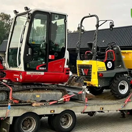
Hoofdadres/Kantoor
Bedrijfste
Weegbru
Kalverkampen 21
9628 TT Siddeburen
Oudewe
9628 CD
info@vertisol.nl
+31 (0)596 - 54 14 74